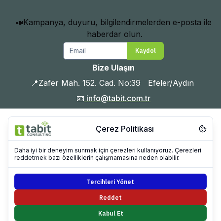
📣Kampanya, duyuru, bilgilendirmelerden e-posta ile 
haberdar olun.
Email
Kaydol
Bize Ulaşın
📍Zafer Mah. 152. Cad. No:39   Efeler/Aydın 
📧
 info@tabit.com.tr
📞 +90 212 909 43 21

🕒 Hafta içi 09:00 – 18:00
Çerez Politikası
Daha iyi bir deneyim sunmak için çerezleri kullanıyoruz. Çerezleri
reddetmek bazı özelliklerin çalışmamasına neden olabilir.
Tercihleri Yönet
Reddet
Kabul Et
© 2026 TABİT. Tüm hakları saklıdır.
Ana Sayfa