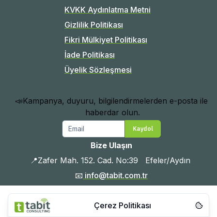
KVKK Aydınlatma Metni
Gizlilik Politikası
Fikri Mülkiyet Politikası
İade Politikası
Üyelik Sözleşmesi
📣Kampanya, duyuru, bilgilendirmelerden e-posta ile 
haberdar olun.
Email
Kaydol
Bize Ulaşın
📍Zafer Mah. 152. Cad. No:39   Efeler/Aydın 
📧
 info@tabit.com.tr
📞 +90 212 909 43 21

🕒 Hafta içi 09:00 – 18:00
Çerez Politikası