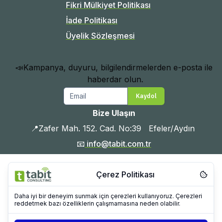
Fikri Mülkiyet Politikası
İade Politikası
Üyelik Sözleşmesi
📣Kampanya, duyuru, bilgilendirmelerden e-posta ile 
haberdar olun.
Email
Kaydol
Bize Ulaşın
📍Zafer Mah. 152. Cad. No:39   Efeler/Aydın 
📧
 info@tabit.com.tr
📞 +90 212 909 43 21

🕒 Hafta içi 09:00 – 18:00
Çerez Politikası
Daha iyi bir deneyim sunmak için çerezleri kullanıyoruz. Çerezleri
reddetmek bazı özelliklerin çalışmamasına neden olabilir.